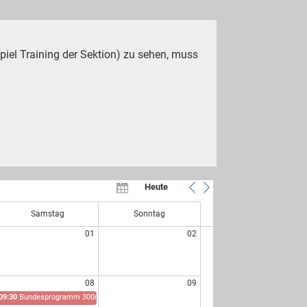
piel Training der Sektion) zu sehen, muss
Heute
Samstag
Sonntag
01
02
08
09
09:30
Bundesprogramm 300m und Pistole