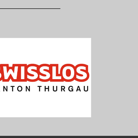
13:30
Raiffeisen-Cup Final TG Jungschützen