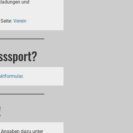
Einladungen und
 Seite:
Verein
sssport?
ktformular
.
!
e Angaben dazu unter