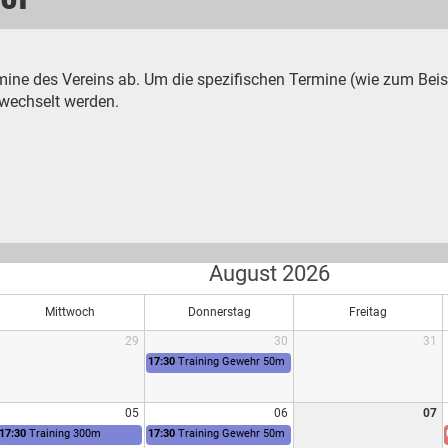
mine des Vereins ab. Um die spezifischen Termine (wie zum Beis
ewechselt werden.
August 2026
Mittwoch
Donnerstag
Freitag
29
30
31
17:30
Training Gewehr 50m
05
06
07
17:30
Training 300m
17:30
Training Gewehr 50m