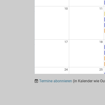
10
11
17
18
24
25
Termine abonnieren
(in Kalender wie Ou
31
01