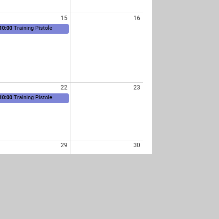
15
16
r 50m
10:00
Training Pistole
22
23
10:00
Training Pistole
29
30
nd Pistole
05
06
10:00
Training Pistole