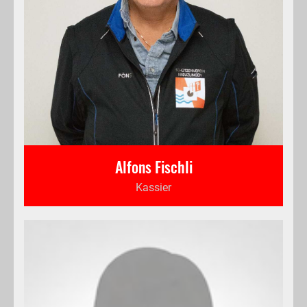
Alfons Fischli
Kassier